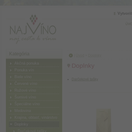
Vytvori
ÚVO
Kategória
|
Úvod
>
Doplnky
Akčná ponuka
Doplnky
Ponuka vín
Biele víno
Darčekové tašky
Červené víno
Ružové víno
Šumivé víno
Špeciálne víno
Medovina
Krajina, oblasť, vinárstvo
Doplnky
Darčekové tašky