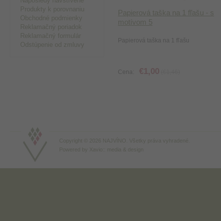
Naposledy navštívené
Produkty k porovnaniu
Papierová taška na 1 fľašu - s
Obchodné podmienky
motívom 5
Reklamačný poriadok
Reklamačný formulár
Papierová taška na 1 fľašu
Odstúpenie od zmluvy
€1,00
Cena:
(€1,46)
Copyright © 2026 NAJVÍNO. Všetky práva vyhradené.
Powered by
Xavio:: media & design