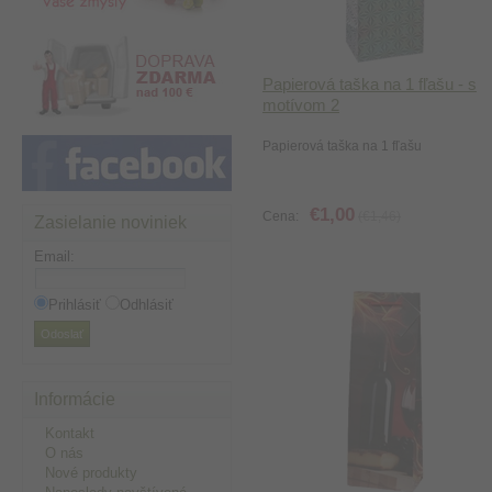
Papierová taška na 1 fľašu - s
motívom 2
Papierová taška na 1 fľašu
€1,00
Cena:
(€1,46)
Zasielanie noviniek
Email
:
Prihlásiť
Odhlásiť
Informácie
Kontakt
O nás
Nové produkty