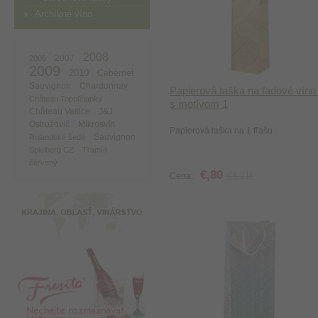
Archívne víno
2008
2007
2006
2009
2010
Cabernet
Sauvignon
Chardonnay
Papierová taška na ľadové víno ​​
Château Topoľčianky
s motívom 1
Château Valtice
J&J
Ostrožovič
Mikrosvín
Papierová taška na 1 fľašu
Sauvignon
Rulandské šedé
Spielberg CZ
Tramín
červený
€,80
Cena:
(€1,21)