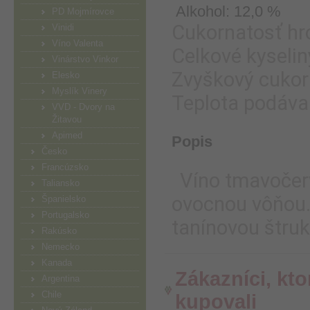
Alkohol: 12,0 %
PD Mojmírovce
Cukornatosť hr
Vinidi
Víno Valenta
Celkové kyseliny
Vinárstvo Vinkor
Zvyškový cukor :
Elesko
Myslík Vinery
Teplota podáva
VVD - Dvory na
Žitavou
Apimed
Popis
Česko
Francúzsko
Víno tmavočerv
Taliansko
ovocnou vôňou.
Španielsko
Portugalsko
tanínovou štru
Rakúsko
Nemecko
Kanada
Zákazníci, kto
Argentina
Chile
kupovali