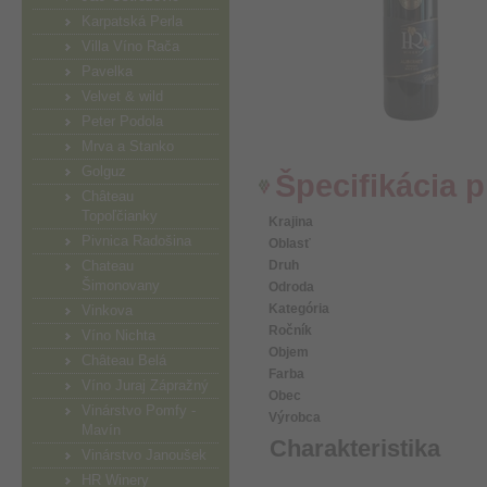
Karpatská Perla
Villa Víno Rača
Pavelka
Velvet & wild
Peter Podola
Mrva a Stanko
Golguz
Špecifikácia 
Château
Topoľčianky
Krajina
Pivnica Radošina
Oblasť
Chateau
Druh
Šimonovany
Odroda
Kategória
Vinkova
Ročník
Víno Nichta
Objem
Château Belá
Farba
Víno Juraj Zápražný
Obec
Vinárstvo Pomfy -
Výrobca
Mavín
Charakteristika
Vinárstvo Janoušek
HR Winery