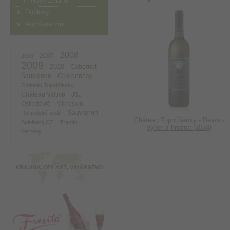
Nový Zéland
Doplnky
Archívne víno
2008
2007
2006
2009
2010
Cabernet
Sauvignon
Chardonnay
Château Topoľčianky
Château Valtice
J&J
Ostrožovič
Mikrosvín
Sauvignon
Rulandské šedé
Château Topoľčianky - Devín -
Spielberg CZ
Tramín
výber z hrozna (2024)
červený