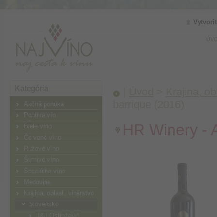
Vytvori
ÚVO
Kategória
|
Úvod
>
Krajina, ob
barrique (2016)
Akčná ponuka
Ponuka vín
HR Winery - A
Biele víno
Červené víno
Ružové víno
Šumivé víno
Špeciálne víno
Medovina
Krajina, oblasť, vinárstvo
Slovensko
J&J Ostrožovič